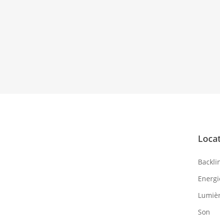
Loca
Backli
Energi
Lumiè
Son