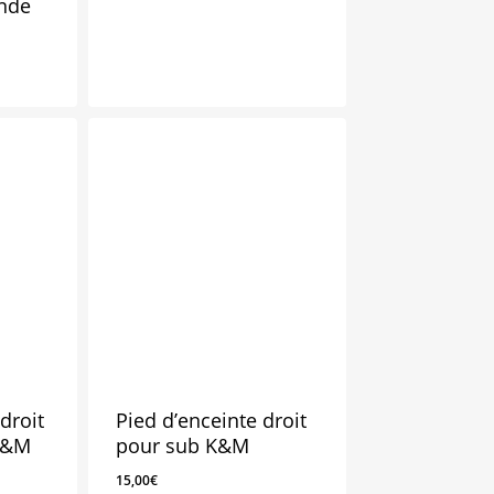
onde
3,00
€
droit
Pied d’enceinte droit
K&M
pour sub K&M
15,00
€