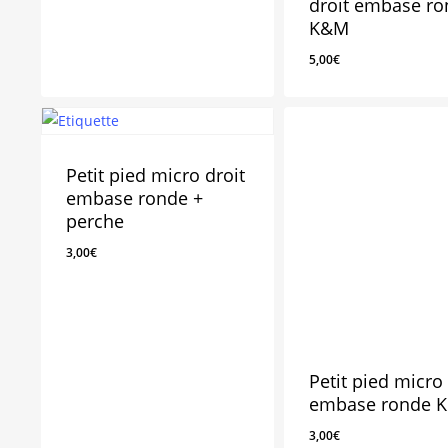
droit embase r
K&M
5,00
€
3,00
€
5,00
€
Petit pied micro droit
embase ronde +
perche
3,00
€
Petit pied micro 
embase ronde 
3,00
€