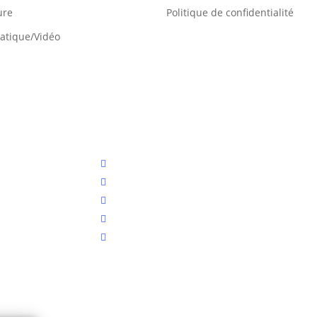
ure
Politique de confidentialité
atique/Vidéo
facebook
linkedin
instagram
phone
email