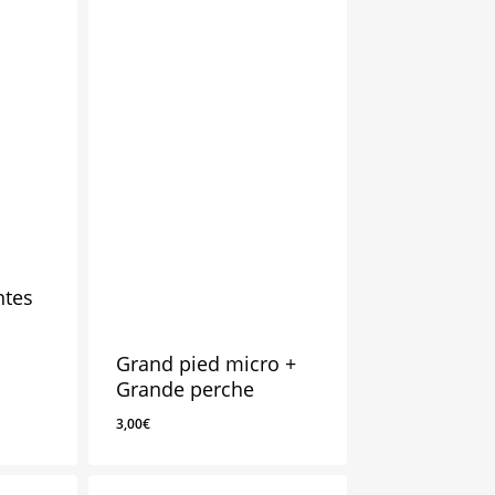
ntes
Grand pied micro +
Grande perche
3,00
€
3,00
€