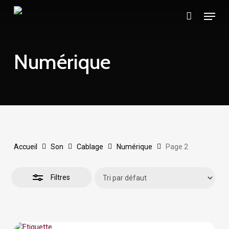
Skip
Menu
to
Close
main
Filters
content
Numérique
Accueil
Son
Cablage
Numérique
Page 2
Filtres