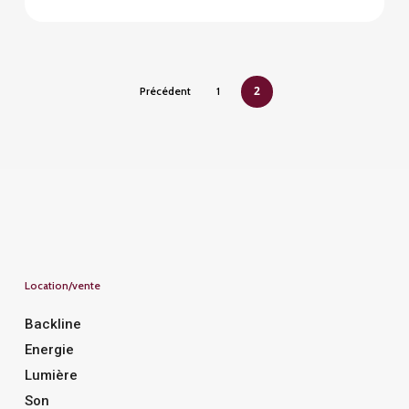
30,00
€
2
Précédent
1
Location/vente
Backline
Energie
Lumière
Son