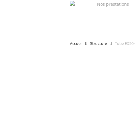
Skip
Nos prestations
to
main
content
Accueil
Structure
Tube EX50 