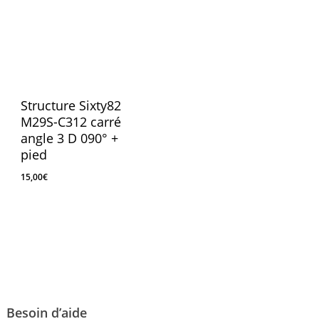
Structure Sixty82
M29S-C312 carré
angle 3 D 090° +
pied
15,00
€
15,00
€
Besoin d’aide