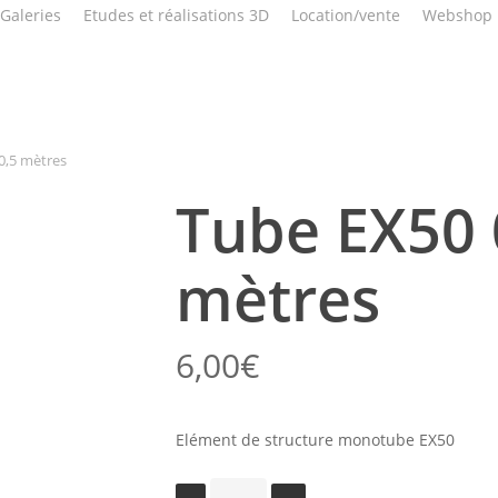
Galeries
Etudes et réalisations 3D
Location/vente
Webshop
0,5 mètres
Tube EX50 
mètres
6,00
€
Elément de structure monotube EX50