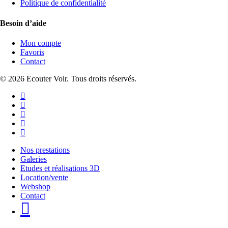
Politique de confidentialité
Besoin d’aide
Mon compte
Favoris
Contact
© 2026 Ecouter Voir. Tous droits réservés.
facebook
linkedin
instagram
phone
email
Close
Nos prestations
Menu
Galeries
Etudes et réalisations 3D
Location/vente
Webshop
Contact