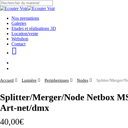
Skip
to
Close
main
Search
content
Menu
Nos prestations
Galeries
Etudes et réalisations 3D
Location/vente
Webshop
Contact
Menu
Accueil
Lumière
Peripheriques
Nodes
Splitter/Merger/
Splitter/Merger/Node Netbox M
Art-net/dmx
40,00
€