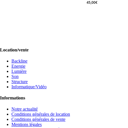
45,00
€
120,00
€
45,00
€
Location/vente
Backline
Energie
Lumière
Son
Structure
Informatique/Vidéo
Informations
Notre actualité
Conditions générales de location
Conditions générales de vente
Mentions légales