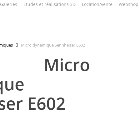
Galeries
Etudes et réalisations 3D
Location/vente
Webshop
miques
Micro dynamique Sennheiser E602
Micro
que
ser E602