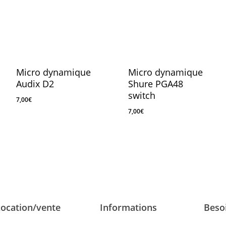
Micro dynamique
Micro dynamique
Audix D2
Shure PGA48
switch
7,00
€
7,00
€
7,00
€
7,00
€
Location/vente
Informations
Besoi