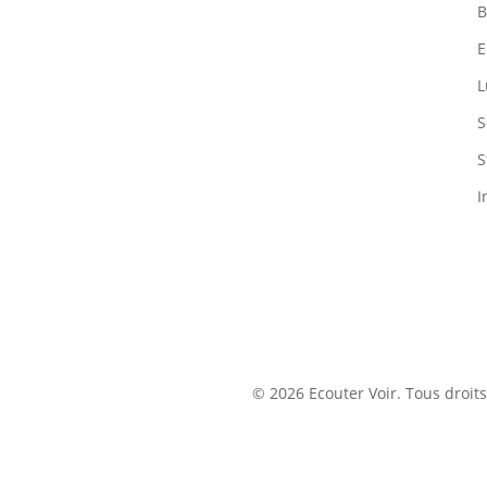
B
E
L
S
S
I
© 2026 Ecouter Voir. Tous droits