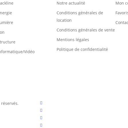
ackline
Notre actualité
Mon c
nergie
Conditions générales de
Favori
location
umière
Conta
Conditions générales de vente
on
Mentions légales
tructure
Politique de confidentialité
nformatique/Vidéo
facebook
 réservés.
linkedin
instagram
phone