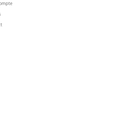
ompte
s
ct