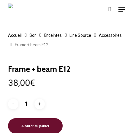
Skip
Menu
to
main
content
Accueil
Son
Enceintes
Line Source
Accessoires
Frame + beam E12
Frame + beam E12
38,00
€
Ajouter au panier