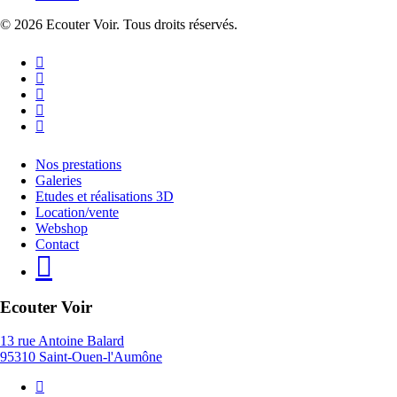
© 2026 Ecouter Voir. Tous droits réservés.
facebook
linkedin
instagram
phone
email
Close
Nos prestations
Menu
Galeries
Etudes et réalisations 3D
Location/vente
Webshop
Contact
Ecouter Voir
13 rue Antoine Balard
95310 Saint-Ouen-l'Aumône