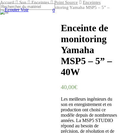
Skip
Accueil
Son
Enceintes
Point Source
Enceintes
to
Amplifiées
Enceinte de monitoring Yamaha MSP5 – 5” –
0
Close
Menu
40W
main
Search
content
Enceinte de
monitoring
Yamaha
MSP5 – 5” –
40W
40,00
€
Les meilleurs ingénieurs du
son en enregistrement et en
production ont choisi ce
modèle depuis de nombreuses
années. La MSP5 STUDIO
répond au besoin de
précision, de résolution et de