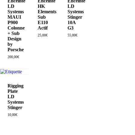
Enceinte
Enceinte
Enceinte
LD
HK
LD
Systems
Elements
Systems
MAUI
Sub
Stinger
P900
E110
10A
Colonne
Actif
G3
+ Sub
25,00
€
55,00
€
Design
by
200,00
€
25,00
€
55,00
€
Porsche
200,00
€
Rigging
Plate
LD
Systems
10,00
€
Stinger
10,00
€