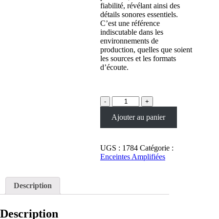
fiabilité, révélant ainsi des
détails sonores essentiels.
C’est une référence
indiscutable dans les
environnements de
production, quelles que soient
les sources et les formats
d’écoute.
quantité
de
Ajouter au panier
Enceinte
de
monitoring
Yamaha
UGS :
1784
Catégorie :
MSP5
Enceintes Amplifiées
-
5''
-
Description
40W
Description