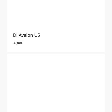
DI Avalon U5
30,00
€
30,00
€