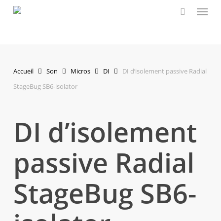
Menu
Skip
to
main
content
Accueil
Son
Micros
DI
DI d’isolement passive Radial
StageBug SB6-isolator
DI d’isolement
passive Radial
StageBug SB6-