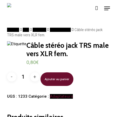
Skip
Menu
to
main
content
Accueil
Son
Cablage
Adaptateurs
Câble stéréo jack
TRS male vers XLR fem.
Câble stéréo jack TRS male
vers XLR fem.
0,80
€
quantité
Ajouter au panier
de
Câble
stéréo
jack
UGS :
1233
Catégorie :
Adaptateurs
TRS
male
vers
XLR