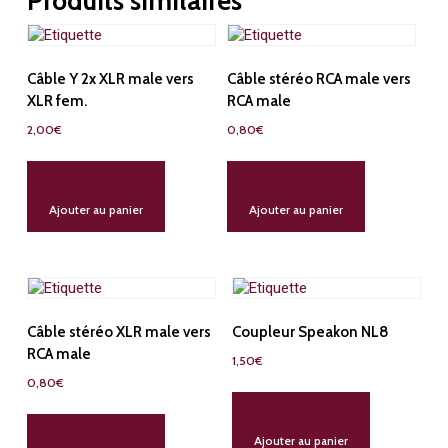
Produits similaires
fem.
Câble Y 2x XLR male vers
Câble stéréo RCA male vers
XLR fem.
RCA male
2,00
€
0,80
€
2,00
€
0,80
€
Ajouter au panier
Ajouter au panier
Câble stéréo XLR male vers
Coupleur Speakon NL8
RCA male
1,50
€
0,80
€
1,50
€
0,80
€
Ajouter au panier