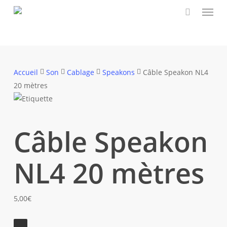
Menu
Skip
to
main
content
Accueil
Son
Cablage
Speakons
Câble Speakon NL4
20 mètres
Câble Speakon
NL4 20 mètres
5,00
€
quantité