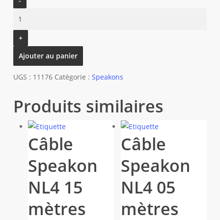
de
Câble
Speakon
NL4
Ajouter au panier
20
mètres
UGS :
11176
Catégorie :
Speakons
Produits similaires
Câble
Câble
Speakon
Speakon
NL4 15
NL4 05
mètres
mètres