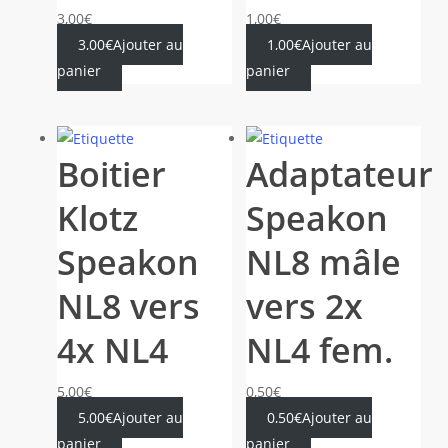
3,00
€
1,00
€
3,00
€
Ajouter au
1,00
€
Ajouter au
panier
panier
Boitier
Adaptateur
Klotz
Speakon
Speakon
NL8 mâle
NL8 vers
vers 2x
4x NL4
NL4 fem.
5,00
€
0,50
€
5,00
€
Ajouter au
0,50
€
Ajouter au
panier
panier