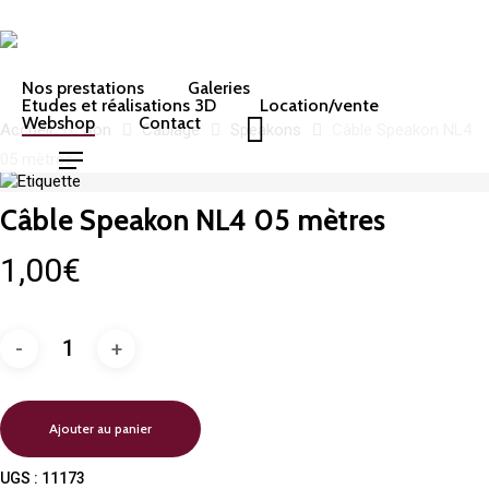
Skip
to
main
content
Nos prestations
Galeries
Etudes et réalisations 3D
Location/vente
Webshop
Contact
Accueil
Son
Cablage
Speakons
Câble Speakon NL4
05 mètres
Menu
Câble Speakon NL4 05 mètres
1,00
€
Ajouter au panier
UGS :
11173