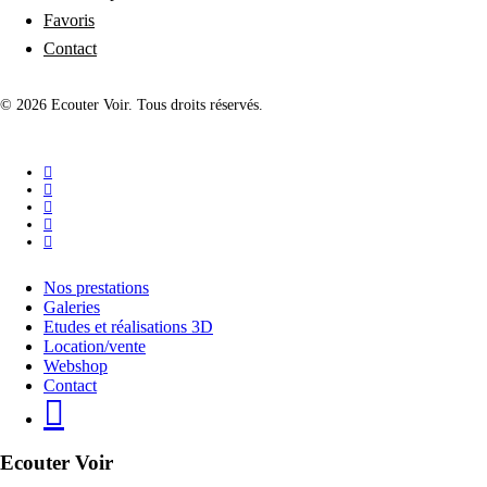
Favoris
Contact
© 2026 Ecouter Voir. Tous droits réservés.
facebook
linkedin
instagram
phone
email
Close
Nos prestations
Menu
Galeries
Etudes et réalisations 3D
Location/vente
Webshop
Contact
Ecouter Voir