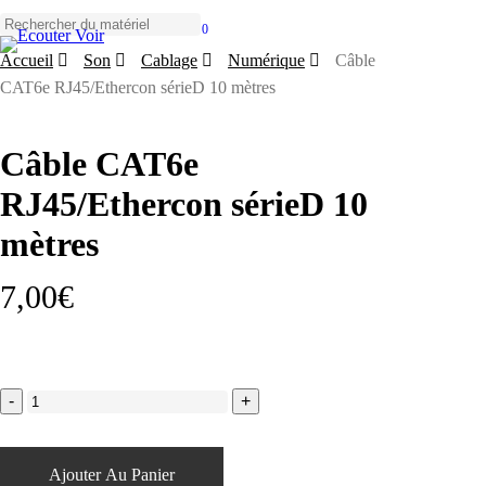
Skip
to
0
Close
Menu
main
Accueil
Son
Cablage
Numérique
Câble
Search
content
CAT6e RJ45/Ethercon sérieD 10 mètres
Câble CAT6e
RJ45/Ethercon sérieD 10
mètres
7,00
€
Ajouter Au Panier