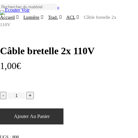
Skip
to
0
Close
Menu
main
Accueil
Lumière
Trad.
ACL
Câble bretelle 2x
Search
content
110V
Câble bretelle 2x 110V
1,00
€
Ajouter Au Panier
UGS :
808