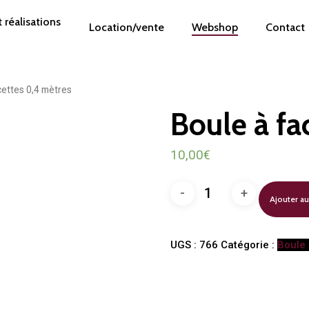
 réalisations
Location/vente
Webshop
Contact
cettes 0,4 mètres
Boule à fa
10,00
€
quantité
Ajouter au
de
Boule
à
facettes
UGS :
766
Catégorie :
Boule 
0,4
mètres