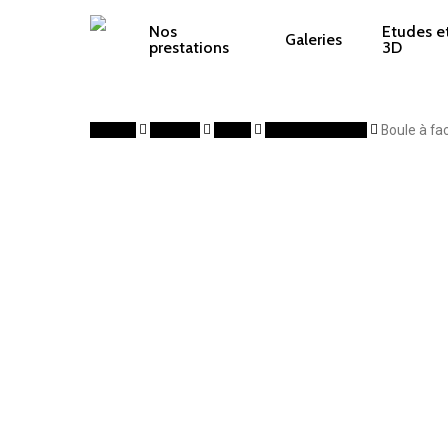
Skip
to
Nos
Etudes et
Galeries
prestations
3D
main
content
Accueil
Lumière
Effets
Boule à facettes
Boule à fa