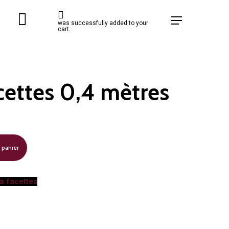
Menu
was successfully added to your
cart.
cettes 0,4 mètres
 panier
à facettes