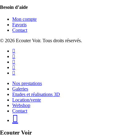
Besoin d’aide
Mon compte
Favoris
Contact
© 2026 Ecouter Voir. Tous droits réservés.
facebook
linkedin
instagram
phone
email
Close
Nos prestations
Menu
Galeries
Etudes et réalisations 3D
Location/vente
Webshop
Contact
Ecouter Voir