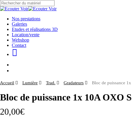
Skip
to
Close
main
Search
content
Menu
Nos prestations
Galeries
Etudes et réalisations 3D
Location/vente
Webshop
Contact
Menu
Accueil
Lumière
Trad.
Gradateurs
Bloc de puissance 
Bloc de puissance 1x 10A OXO 
20,00
€