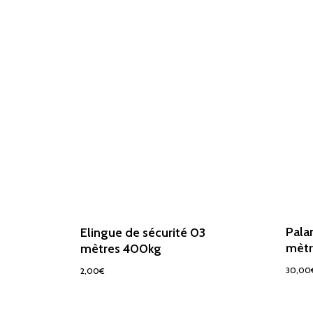
Pala
Elingue de sécurité 03
mèt
mètres 400kg
30,00
2,00
€
2,00
€
30,0