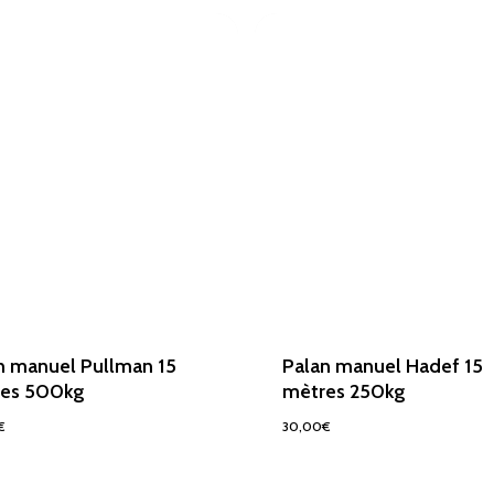
n manuel Pullman 15
Palan manuel Hadef 15
res 500kg
mètres 250kg
€
30,00
€
0
€
30,00
€