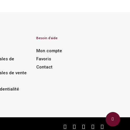
Besoin d’aide
Mon compte
ales de
Favoris
Contact
ales de vente
dentialité
facebook
linkedin
instagram
phone
email