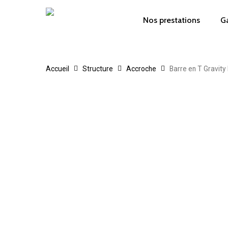
Skip
to
Nos prestations
Ga
main
content
Accueil
Structure
Accroche
Barre en T Gravity