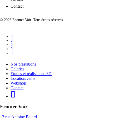
Contact
© 2026 Ecouter Voir. Tous droits réservés.
facebook
linkedin
instagram
phone
email
Close
Nos prestations
Menu
Galeries
Etudes et réalisations 3D
Location/vente
Webshop
Contact
Ecouter Voir
13 rue Antoine Balard