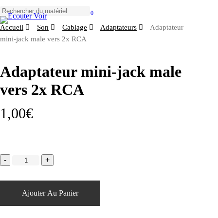
Skip
to
0
Close
Menu
main
Accueil
Son
Cablage
Adaptateurs
Adaptateur
Search
content
mini-jack male vers 2x RCA
Adaptateur mini-jack male
vers 2x RCA
1,00
€
Ajouter Au Panier